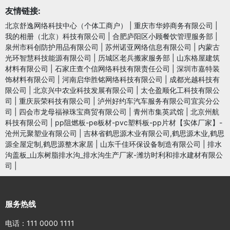
友情链接:
北京舒逸网络科技中心（个体工商户）
|
重庆市华婷商务有限公司
|
我的相册（北京）科技有限公司
|
合肥庐阳区小顾餐饮管理服务部
|
泉州市科创防护用品有限公司
|
苏州诺亚网络信息有限公司
|
内蒙古
光环智慧科技能源有限公司
|
历城区老兵搬家服务部
|
山东格屋建筑
材料有限公司
|
石家庄查个信网络科技有限责任公司
|
深圳市嘉特装
饰材料有限公司
|
河南启华胜铭网络科技有限公司
|
成都光越科技有
限公司
|
北京兴中农业科技发展有限公司
|
太仓盈顺化工科技有限公
司
|
重庆辰荣科技有限公司
|
泸州好约车汽车服务有限公司宜宾分公
司
|
四会市龙母福禄珠宝商贸有限公司
|
青州市集英武馆
|
北京州航
科技有限公司
|
pp阻燃板-pe板材-pvc塑料板-pp片材【实体厂家】-
沧州元聚塑业有限公司
|
吉林省鹤思源木业有限公司,鹤思源木业,鹤思
源全屋定制,鹤思源整木家居
|
山东千佳环保设备制造有限公司
|
排水
沟盖板_山东树脂排水沟_排水沟生产厂家-潍坊时利和排水建材有限公
司
|
服务热线
电话：111 0000 1111